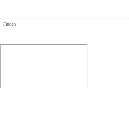
AKGV Köln e.V.
Finden