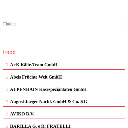
AKGV Köln e.V.
Finden
Food
A+K Kälte-Team GmbH
Abels Früchte Welt GmbH
ALPENHAIN Käsespezialitäten GmbH
August Jaeger Nachf. GmbH & Co. KG
AVIKO B.V.
BARILLA G. e R. FRATELLI